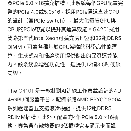
寬PCIe 5.0 x16擴充插槽。此系統每個GPU配置完
整的PCIe 4.0或5.0x16，採用PCIe通道直連CPU
的設計（無PCIe switch），最大化每張GPU與
CPU的PCIe帶寬以提升其運算效能。G4201採用
雙路第五代Intel Xeon可擴充處理器和32組DDR5
DIMM，可為各種基於GPU架構的科學高性能運
算、生成式AI和推論應用提供傑出的異質運算能
力。該系統為增強功能性，還提供12個3.5吋硬碟
支架。
The
G4101
是一款針對AI訓練工作負載設計的4U
4-GPU伺服器平台，配備單路AMD EPYC™ 9004
系列處理器並支援液冷模組，提供12組DDR5
RDIMM插槽。此外，配置的4個PCIe 5.0 x16插
槽，專為帶有散熱器的3個插槽寬度顯示卡而設