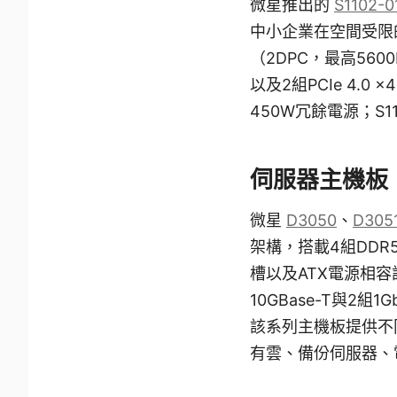
微星推出的
S1102-0
中小企業在空間受限的
（2DPC，最高5600M
以及2組PCIe 4.0
450W冗餘電源；S1
伺服器主機板
微星
D3050
、
D305
架構，搭載4組DDR5 
槽以及ATX電源相容
10GBase-T與2
該系列主機板提供不
有雲、備份伺服器、