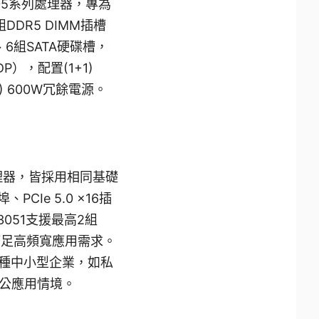
005系列處理器，專為
DR5 DIMM插槽
槽、6組SATA硬碟槽，
DP），配置(1+1)
) 600W冗餘電源。
處理器，皆採用相同基礎
PCIe 5.0 x16插
051支援最高2組
8，滿足高頻寬應用需求。
多種中小型企業，如私
公應用情境。