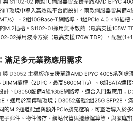
1
與
S1102-02
兩款1U伺服器皆支援單路AMD EPYC 4
IT環境中導入高效能平台而設計。兩款伺服器皆具備4組D
T/s）、2組10GBase-T網路埠、1組PCIe 4.0 x16插
 x4的M.2插槽。S1102-01採用氣冷散熱（最高支援105W T
102-02採用液冷方案（最高支援170W TDP），配置(1+1
：滿足多元業務應用需求
1
與
D3052
主機板亦支援單路AMD EPYC 4005系列
DIMM插槽（2DPC，最高5600MT/s）、6組SATA連接埠、
設計。D3050配備4組1GbE網路埠，適合入門型應用；D3
組1GbE，適用於高傳輸環境；D3052搭載2組25G SFP2
同的M.2通道配置與額外PCIe擴充選項，可靈活導入於
電子郵件、物件儲存、網站代管與邊緣運算等，與家庭辦