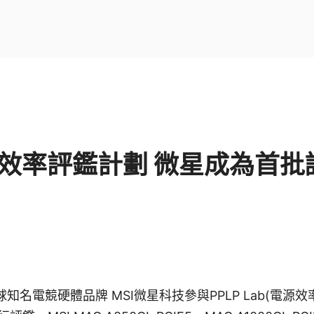
源效率評鑑計劃 微星成為首
wan] 全球知名電競硬體品牌 MSI微星科技參與PPLP Lab(