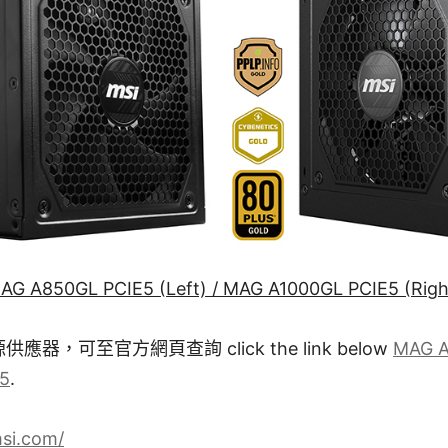
AG A850GL PCIE5 (Left) / MAG A1000GL PCIE5 (Righ
供應器，可至官方網頁查詢 click the link below
MAG A
5
.
si.com/