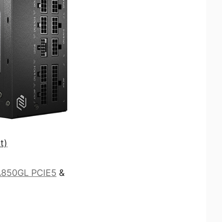
t)
850GL PCIE5
&