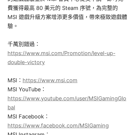
費獲得最高 80 美元的 Steam 序號，為完整的
MSI 遊戲升級方案增添更多價值，帶來極致遊戲體
驗。
千萬別錯過：
https://www.msi.com/Promotion/level-up-
double-victory
MSI：
https://www.msi.com
MSI YouTube：
https://www.youtube.com/user/MSIGamingGlo
bal
MSI Facebook：
https://www.facebook.com/MSIGaming
MSI Instagram：