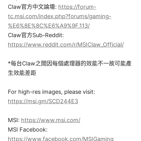
Claw官方中文論壇:
https://forum-
tc.msi.com/index.php?forums/gaming-
%E6%8E%8C%E6%A9%9F.113/
Claw官方Sub-Reddit:
https://www.reddit.com/r/MSIClaw_Official/
*每台Claw之間因每個處理器的效能不一故可能產
生效能差距
For high-res images, please visit:
https://msi.gm/SCD244E3
MSI:
https://www.msi.com/
MSI Facebook:
https://www.facebook.com/MSIGaming