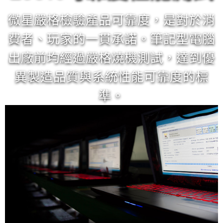
長時間模擬連續插拔動作，確認連
微星嚴格檢驗產品可靠度，是對於消
接器內部是否有異常損壞現象。
費者、玩家的一貫承諾。筆記型電腦
出廠前均經過嚴格燒機測試，達到優
異製造品質與系統性能可靠度的標
準。
筆記型電腦螢幕轉軸