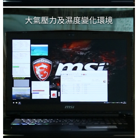
TRUE COLOR色彩調
大氣壓力及濕度變化環境
校
確保面板呈現色彩的準確性，呈現
接近100% sRGB色域標準。