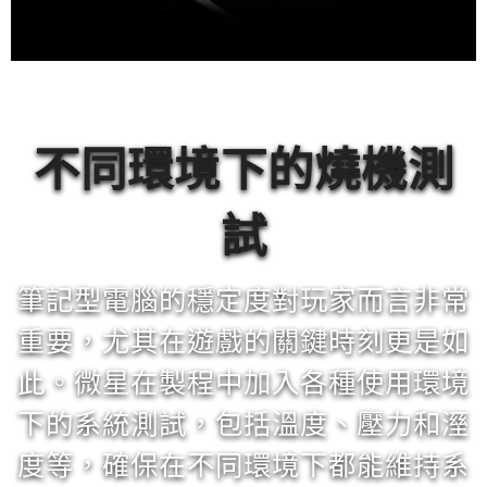
開闔耐用測試
長時間筆記型電腦螢幕轉軸開闔測
試，檢測耐用程度。
不同環境下的燒機測
試
筆記型電腦的穩定度對玩家而言非常
重要，尤其在遊戲的關鍵時刻更是如
此。微星在製程中加入各種使用環境
下的系統測試，包括溫度、壓力和溼
鍵盤RGB LED測試
度等，確保在不同環境下都能維持系