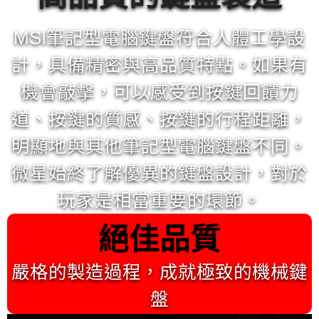
MSI筆記型電腦鍵盤符合人體工學設
計，具備精密與高品質特點。如果有
機會敲擊，可以感受到按鍵回饋力
道、按鍵的質感、按鍵的行程距離，
明顯地與其他筆記型電腦鍵盤不同。
微星始終了解優異的鍵盤設計，對於
玩家是相當重要的環節。
絕佳品質
嚴格的製造過程，成就極致的機械鍵
盤