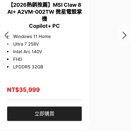
【2026熱銷推薦】MSI Claw 8
AI+ A2VM-002TW 微星電競掌
機
Copilot+ PC
Windows 11 Home
Ultra 7 258V
Intel Arc 140V
FHD
LPDDR5 32GB
NT$35,999
立即購買