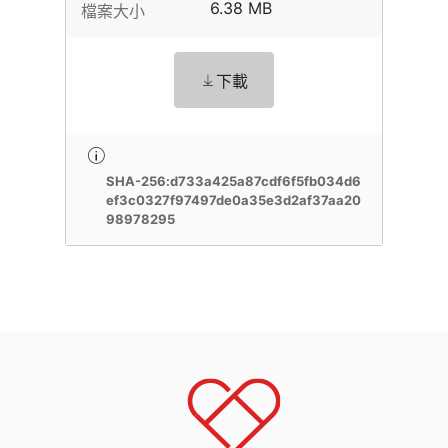
6.38 MB
檔案大小
下載
SHA-256:d733a425a87cdf6f5fb034d6
ef3c0327f97497de0a35e3d2af37aa20
98978295