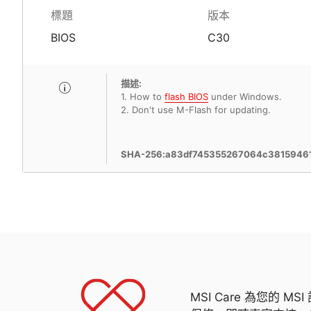
標題
版本
BIOS
C30
描述:
1. How to
flash BIOS
under Windows.
2. Don't use M-Flash for updating.
SHA-256:a83df745355267064c38159461
MSI Care 為您的