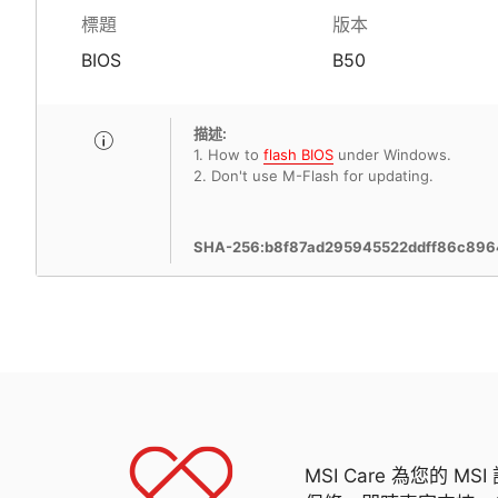
標題
版本
BIOS
B50
描述:
1. How to
flash BIOS
under Windows.
2. Don't use M-Flash for updating.
SHA-256:b8f87ad295945522ddff86c89
MSI Care 為您的