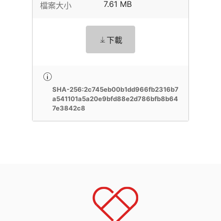
7.61 MB
檔案大小
下載
SHA-256:2c745eb00b1dd966fb2316b7
a541101a5a20e9bfd88e2d786bfb8b64
7e3842c8