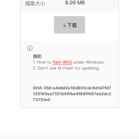
8.09 MB
檔案大小
下載
描述:
1. How to
flash BIOS
under Windows.
2. Don't use M-Flash for updating.
SHA-256:a4ddd2e18d801cdc8d1d7fd7
135195ea7157d49fba4f68ff467ab2dc2
73751e0