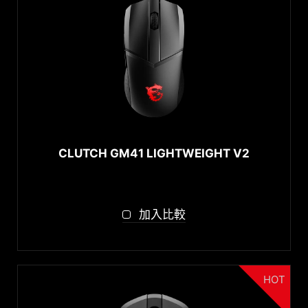
Wireless 2.4 GHz
Bluetooth
連接埠
USB
3.5mm Headphone Jack
CLUTCH GM41 LIGHTWEIGHT V2
鍵盤尺寸
Full Size
耳機型式
Tenkeyless (TKL)
加入比較
Over-ear
autorenew
RESET
HOT