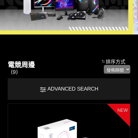
比較結果
排序方式
電競周邊
(9)
*
規格差異將以紅色標示
Filter
ADVANCED SEARCH
cmsfront_lang.Filter
返回
{{feature}}
NEW
Clear All
分類
鍵盤