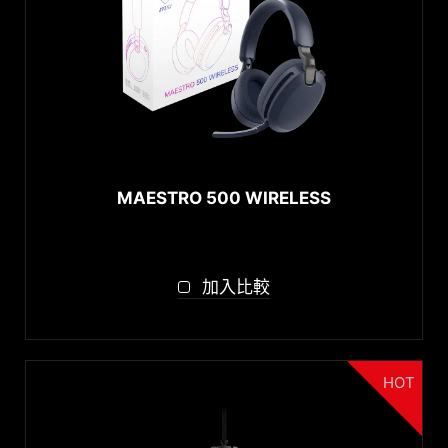
滑鼠
{{thistitle1[key] || title[key]}}
耳機
搖桿
{{item}}
{{item}}
Combos
滑鼠墊
↓ 顯示全部...
電競椅
軟體
Gaming Pedals
MAESTRO 500 WIRELESS
Charging Dock
MSI Center
氛圍燈條
Dragon Center
加入比較
功能
Mystic Light RGB
HOT
連線方式
Wired