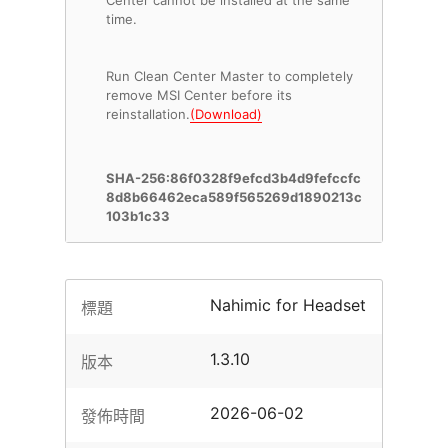
Center cannot be installed at the same
time.
Run Clean Center Master to completely
remove MSI Center before its
reinstallation.
(Download)
SHA-256:86f0328f9efcd3b4d9fefccfc
8d8b66462eca589f565269d1890213c
103b1c33
Nahimic for Headset
標題
1.3.10
版本
2026-06-02
發佈時間