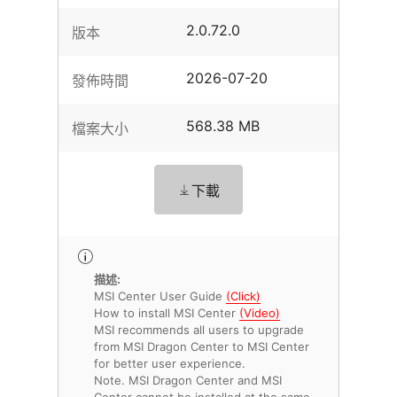
2.0.72.0
版本
2026-07-20
發佈時間
568.38 MB
檔案大小
下載
描述:
MSI Center User Guide
(Click)
How to install MSI Center
(Video)
MSI recommends all users to upgrade
from MSI Dragon Center to MSI Center
for better user experience.
Note. MSI Dragon Center and MSI