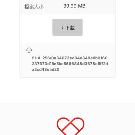
39.99 MB
檔案大小
下載
SHA-256:0a34073ec84e349edb0160
237673d15e5be5686848d3678e5ff2d
a2cd43ead20