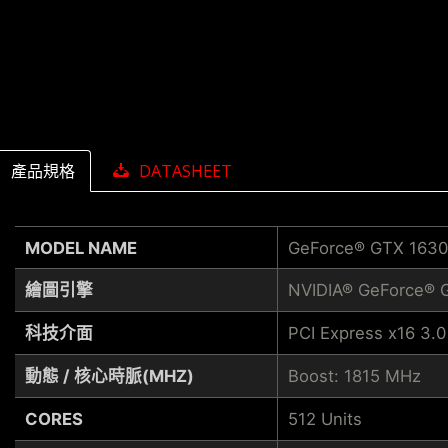
產品規格
DATASHEET
MODEL NAME
GeForce® GTX 1630
繪圖引擎
NVIDIA® GeForce® 
科技介面
PCI Express x16 3.0
動態 / 核心時脈(MHZ)
Boost: 1815 MHz
CORES
512 Units