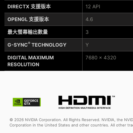
DIRECTX 支援版本
12 API
OPENGL 支援版本
4.6
最大螢幕輸出數量
3
®
G-SYNC
TECHNOLOGY
Y
DIGITAL MAXIMUM
7680 x 4320
RESOLUTION
© 2026 NVIDIA Corporation. All Rights Reserved. NVIDIA, the NV
Corporation in the United States and other countries. All other t