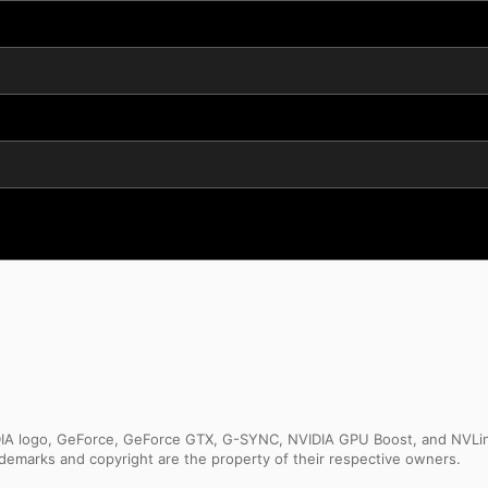
IDIA logo, GeForce, GeForce GTX, G-SYNC, NVIDIA GPU Boost, and NVLin
rademarks and copyright are the property of their respective owners.