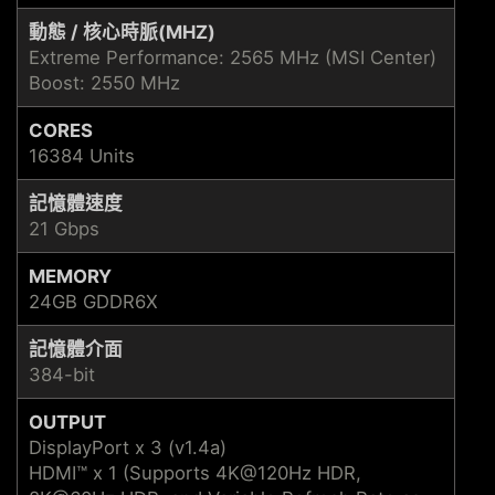
動態 / 核心時脈(MHZ)
Extreme Performance: 2565 MHz (MSI Center)
Boost: 2550 MHz
CORES
16384 Units
記憶體速度
21 Gbps
MEMORY
24GB GDDR6X
記憶體介面
384-bit
OUTPUT
DisplayPort x 3 (v1.4a)
HDMI™ x 1 (Supports 4K@120Hz HDR,