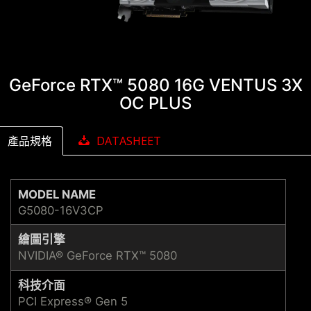
GeForce RTX™ 5080 16G VENTUS 3X
OC PLUS
產品規格
DATASHEET
MODEL NAME
G5080-16V3CP
繪圖引擎
NVIDIA® GeForce RTX™ 5080
科技介面
PCI Express® Gen 5