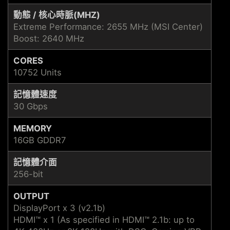
動態 / 核心時脈(MHZ)
Extreme Performance: 2655 MHz (MSI Center)
Boost: 2640 MHz
CORES
10752 Units
記憶體速度
30 Gbps
MEMORY
16GB GDDR7
記憶體介面
256-bit
OUTPUT
DisplayPort x 3 (v2.1b)
HDMI™ x 1 (As specified in HDMI™ 2.1b: up to