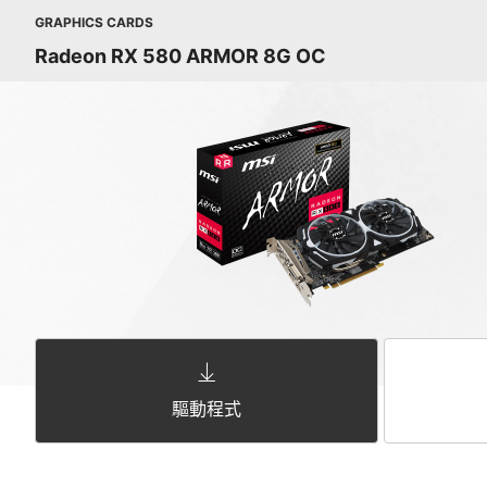
GRAPHICS CARDS
Radeon RX 580 ARMOR 8G OC
驅動程式