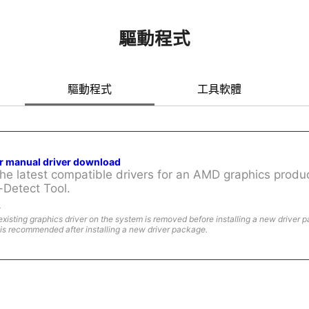
驅動程式
驅動程式
工具軟體
or manual driver download
e latest compatible drivers for an AMD graphics produc
-Detect Tool.
:
existing graphics driver on the system is removed before installing a new driver 
is recommended after installing a new driver package.