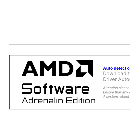
Auto detect 
Download th
Driver Auto
Attention please
Ensure that any 
A system reboot 