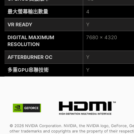
最大螢幕輸出數量
4
VR READY
Y
DIGITAL MAXIMUM
7680 x 4320
RESOLUTION
AFTERBURNER OC
Y
多重GPU串聯技術
Y
© 2026 NVIDIA Corporation. NVIDIA, the NVIDIA logo, GeForce, Ge
other trademarks and copyrights are the property of their respec