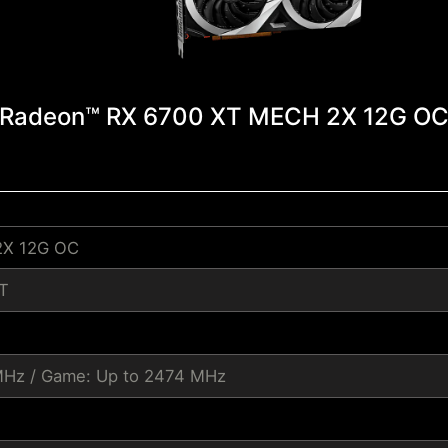
Radeon™ RX 6700 XT MECH 2X 12G O
2X 12G OC
T
MHz / Game: Up to 2474 MHz