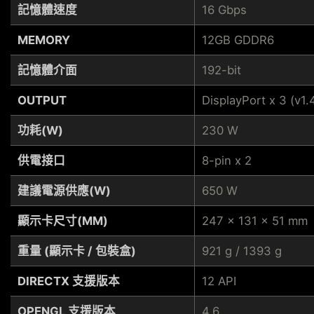
記憶體速度
16 Gbps
MEMORY
12GB GDDR6
記憶體介面
192-bit
OUTPUT
DisplayPort x 3 (v1
功耗(W)
230 W
供電接口
8-pin x 2
建議電源供應(W)
650 W
顯示卡尺寸(MM)
247 x 131 x 51 mm
重量 (顯示卡 / 包裝盒)
921 g / 1393 g
DIRECTX 支援版本
12 API
OPENGL 支援版本
4.6