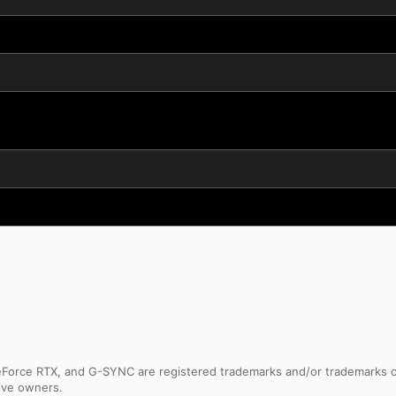
Force RTX, and G-SYNC are registered trademarks and/or trademarks of 
tive owners.