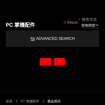
排序方式
比較結果
0
Result
PC 掌機配件
*
規格差異將以紅色標示
Filter
ADVANCED SEARCH
篩選
返回
{{feature}}
Clear All
重設
{{thistitle1[key] || title[key]}}
類別
{{item}}
首頁
PC 掌機配件
產品資訊