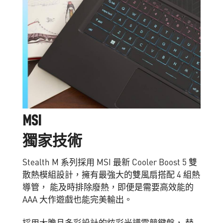
M
S
I
獨
家
技
術
Stealth M 系列採用 MSI 最新 Cooler Boost 5 雙
散熱模組設計，擁有最強大的雙風扇搭配 4 組熱
導管， 能及時排除廢熱，即便是需要高效能的
AAA 大作遊戲也能完美輸出。
採用大膽且多彩設計的炫彩光譜電競鍵盤， 替