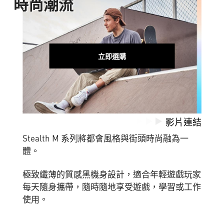
時
尚
潮
流
立即選購
影片連結
Stealth M 系列將都會風格與街頭時尚融為一
體。
極致纖薄的質感黑機身設計，適合年輕遊戲玩家
每天隨身攜帶，隨時隨地享受遊戲，學習或工作
使用。