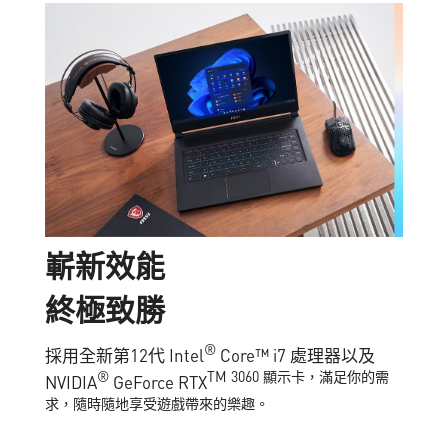
嶄
新
效
能
終
極
致
勝
®
採用全新第12代 Intel
Core™ i7 處理器以及
®
TM 3060 顯示卡，滿足你的需
NVIDIA
GeForce RTX
求，隨時隨地享受遊戲帶來的樂趣。