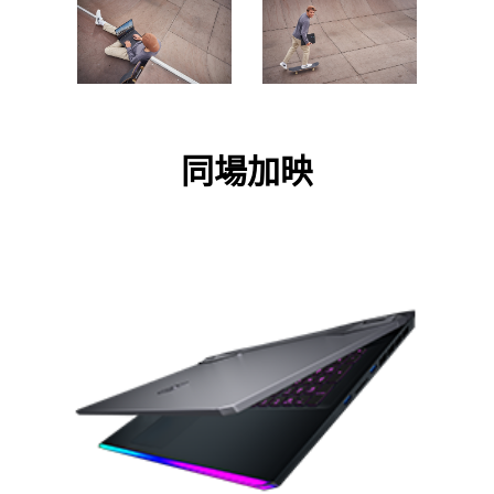
同
場
加
映