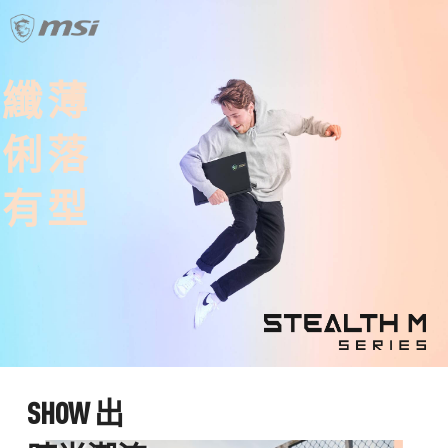
纖
薄
俐
落
有
型
S
H
O
W
出