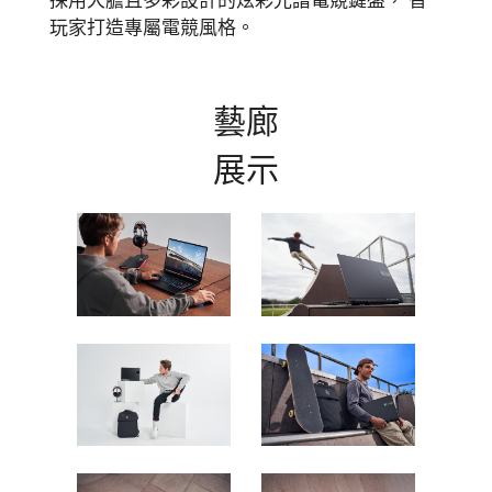
玩家打造專屬電競風格。
藝
廊
展
示