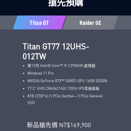
搶先預購
Titan GT
Raider GE
Titan GT77 12UHS-
012TW
第12代 Intel® Core™ i9-12900HX 處理器
Windows 11 Pro
NVIDIA GeForce RTX™ 3080Ti GPU 16GB GDDR6
17.3" UHD (3840x2160) 120Hz IPS等級面板
8TB (2TB*4) (1 PCIe Gen5x4 + 3 PCle Gen4x4)
SSD
新品搶先價 NT$169,900