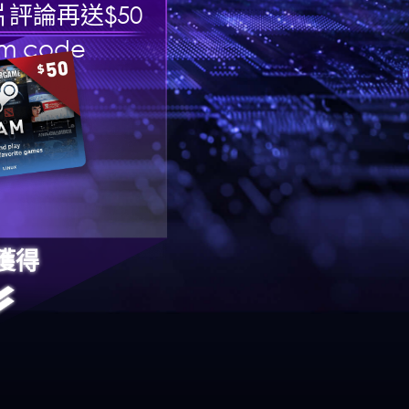
片評論再送$50
m code
獲得