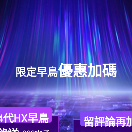
優惠加碼
限定早鳥
第14代HX早鳥
留評論再加