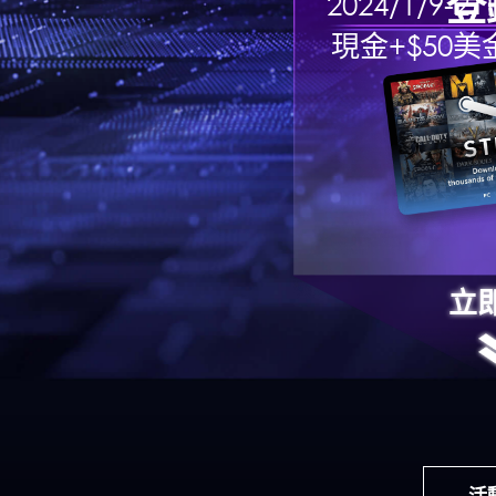
登
2024/1/9-2
現金+$50美金
立
活