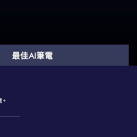
最佳AI筆電
現。