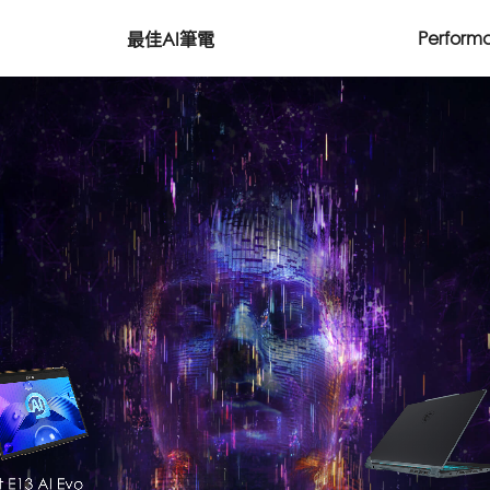
Perform
最佳AI筆電
電競系列
14th gen
®
Stealth 系列
Intel
Core™ Ultr
Pulse 系列
Cyborg 系列
Content Creation 系列
Creator 系列
Summit 系列
商務 & 生產力系列
CreatorPro 系列