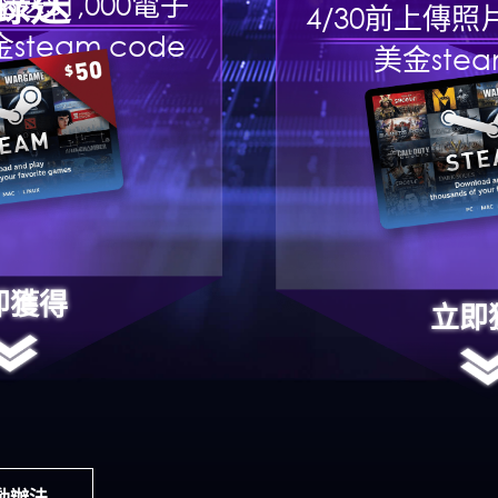
錄送
/18送$1,000電子
4/30前上傳照
steam code
美金stea
即獲得
立即
動辦法