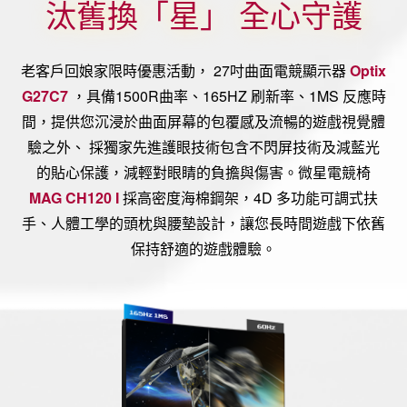
汰舊換「星」 全心守護
老客戶回娘家限時優惠活動， 27吋曲面電競顯示器
Optix
G27C7
，具備1500R曲率、165HZ 刷新率、1MS 反應時
間，提供您沉浸於曲面屏幕的包覆感及流暢的遊戲視覺體
驗之外、 採獨家先進護眼技術包含不閃屏技術及減藍光
的貼心保護，減輕對眼睛的負擔與傷害。微星電競椅
MAG CH120 I
採高密度海棉鋼架，4D 多功能可調式扶
手、人體工學的頭枕與腰墊設計，讓您長時間遊戲下依舊
保持舒適的遊戲體驗。