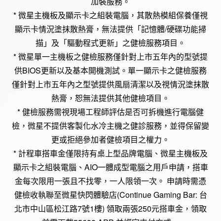
加裝服務。
* 微星主機板及顯示卡之組裝電腦，其散熱模組保養僅視
顯示卡情況塗抹散熱膏，無法提供「記憶體/硬碟功能掃
描」及「驅動程式更新」之健檢服務項目。
* 微星單一主機板之健檢服務僅針對上市五年內的型號提
供BIOS更新以及基本開機測試。單一顯示卡之健檢服務
僅針對上市五年內之型號提供風扇清潔以及視情況塗抹散
熱膏，恕無法提供其他健檢項目。
* 健檢服務需視現場工程師評估是否可拆機進行電腦健
檢，微星不提供客製化水冷主機之健診服務，並得保留變
更或拒絕參加者健檢項目之權力。
* 計程車搭車金僅限持有桌上型品牌電腦、微星主機板及
顯示卡之組裝電腦、AIO一體成型電腦之用戶申請，搭車
金每次限用一張且不找零，一人限領一次。 申請時需憑
健檢收執聯至微星快閃體驗店(Continue Gaming Bar: 台
北市中山區松江路7號1樓) 領取兩張250元搭車金，領取