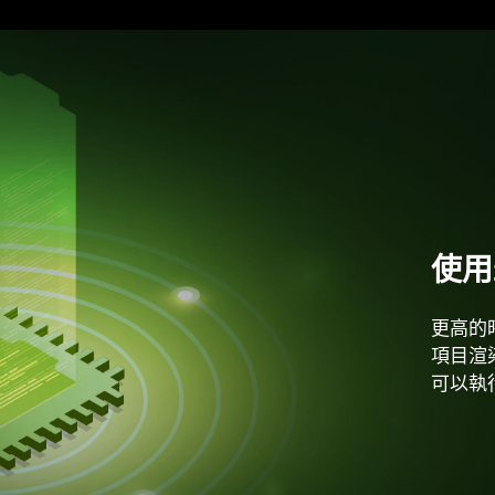
使用
強化
閃電
用充
多個
更高的
同時使
高達 2
MSI 
MSI 
項目渲
和大容
他網路
據傳輸
您的桌
可以執
力和效
會議.
任務的
量文件
*規格因