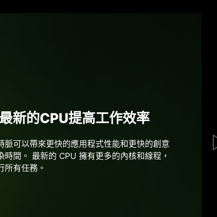
最新的CPU提高工作效率
多工任務處理
般的速度
裕的空間儲存您的想像力
設備
時脈可以帶來更快的應用程式性能和更快的創意
用多個程序和應用程式的創作者，將受益於高速
.5G LAN 和 Wi-Fi 6E 有利於串流媒體內容和其
電競桌機配備可擴增的存儲空間。 SSD 的高速數
電競桌機提供高速數據傳輸，豐富的I/O 連接埠將
染時間。 最新的 CPU 擁有更多的內核和線程，
量內存來提升性能和更快的加載時間，提高生產
密集型任務，例如：線上遊戲、文件傳輸和視訊
能力可以顯著提高影音編輯或 3D 渲染等高要求
機連接到更廣泛的設備，使您可以更輕鬆地將大
行所有任務。
率。
.等，從而實現反應更快、效率更高的網路性能。
整體性能。
從您的其他設備傳輸到您的桌機。
型號而異。