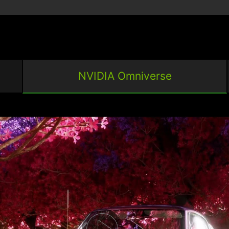
NVIDIA Omniverse
IDIA Studio 驅動程式。