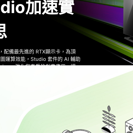
udio加速實
思
優勢，配備最先進的 RTX顯示卡，為頂
效能，Studio 套件的 AI 輔助
rivers 強化您喜愛的創意應用，讓