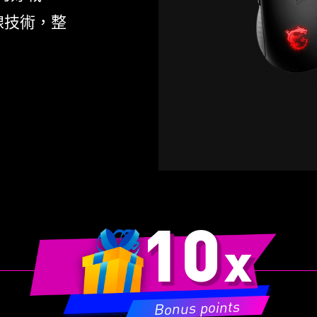
s的滾輪速率
線技術，整
微星獨家開發FriXionFree微
線材大幅減少摩擦
10
x
Bonus points