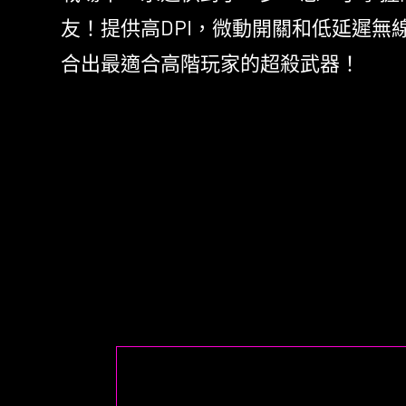
置，
USB & 3.5mm連接孔
1m
風格
友！提供高DPI，微動開關和低延遲無
Nahimic音效軟體
MSI
00萬
合出最適合高階玩家的超殺武器！
磨感