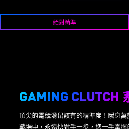
絕對精準
CL
LI
IMMERSE GH6
器,
65
7.1聲道Hi-Res Audio
極致
(20Hz~40KHz)
GAMING CLUTCH
r，多
ONKYO驅動單體
菱紋
模式
種握
ESS Sabre DAC & A
歐姆龍
伸縮式隱藏麥克風設計
頂尖的電競滑鼠該有的精準度！瞬息萬
整
動開
折疊式收納設計
令、按
戰場中，永遠快對手一步，您一手掌握
400 