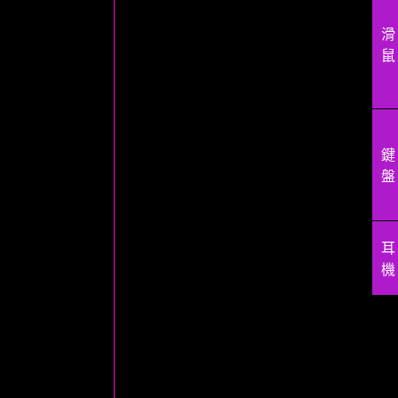
滑
鼠
鍵
盤
耳
機