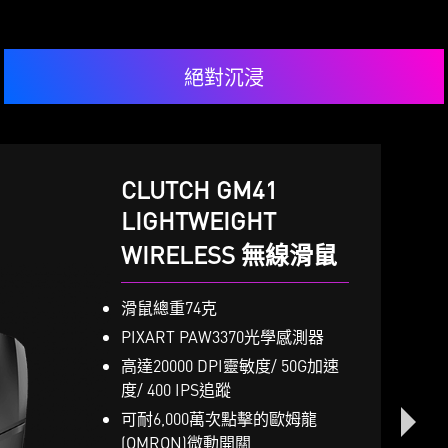
絕對沉浸
CLUTCH GM41
LIGHTWEIGHT
WIRELESS 無線滑鼠
VIGOR GK50 LOW
IMMERSE GH50
PROFILE
滑鼠總重74克
 x 40mm大尺吋驅動單體
PIXART PAW3370光學感測器
輕巧短軸設計
可拆卸式麥克風
高達20000 DPI靈敏度/ 50G加速
符合人體工學的弧面設計
百萬種RGB LED自定義燈光效果
度/ 400 IPS追蹤
髮絲紋電鍍鋁合金上蓋、八
先進的擬真7.1多聲道
可耐6,000萬次點擊的歐姆龍
刻鍵帽
耳機專屬收納袋
(OMRON)微動開關