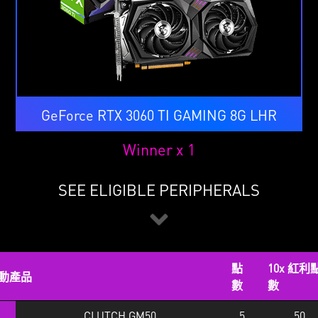
GeForce RTX 3060 TI GAMING 8G LHR
Winner x 1
SEE ELIGIBLE PERIPHERALS
點
10x 紅利
動產品
數
數
CLUTCH GM50
5
50