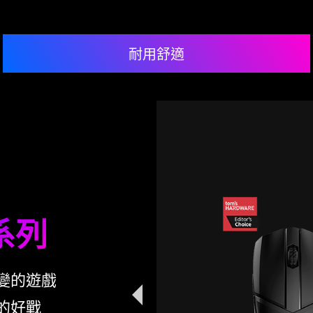
耐用舒適
UTCH GM41
GHTWEIGHT
1
公克輕量化滑鼠
音效認證
化結構設計著重於輕巧
 系列
2
防滑處理, 更穩固且適合各
法玩家
MP音效晶片
(OMRON)耐6,000萬次微
變的遊戲
關
的好戰
IPS和高達16,000 DPI, 以及