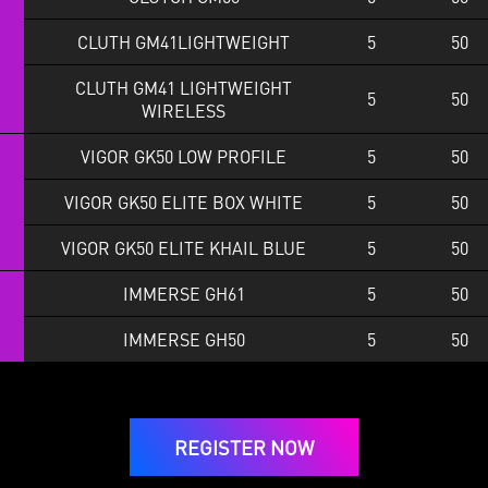
CLUTH GM41LIGHTWEIGHT
5
50
CLUTH GM41 LIGHTWEIGHT
5
50
WIRELESS
VIGOR GK50 LOW PROFILE
5
50
VIGOR GK50 ELITE BOX WHITE
5
50
VIGOR GK50 ELITE KHAIL BLUE
5
50
IMMERSE GH61
5
50
IMMERSE GH50
5
50
REGISTER NOW