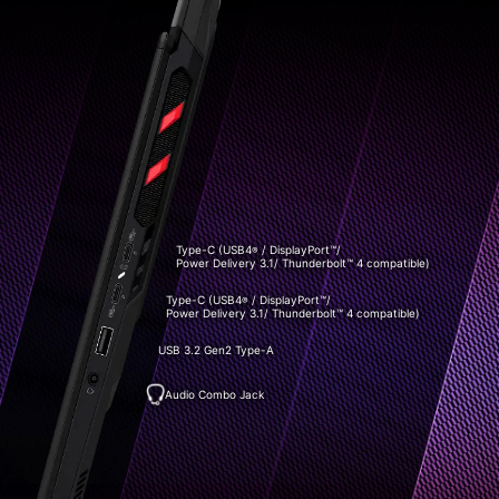
Type-C (USB4
/ DisplayPort™/
®
Power Delivery 3.1/ Thunderbolt™ 4 compatible)
Type-C (USB4
/ DisplayPort™/
®
Power Delivery 3.1/ Thunderbolt™ 4 compatible)
USB 3.2 Gen2 Type-A
Audio Combo Jack