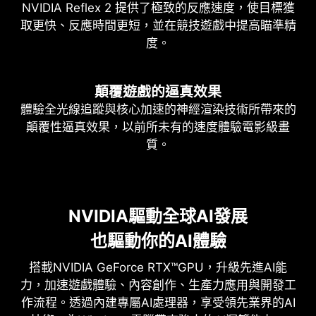
NVIDIA Reflex 2 提供了極致的反應速度，使目標獲
取更快、反應時間更短，並在競技遊戲中提高瞄準精
度。
顛覆遊戲的逼真效果
體驗全光線追蹤與核心加速的神經渲染技術所帶來的
顛覆性逼真效果，以前所未有的速度體驗電影級畫
質。
NVIDIA DLSS 4.5
NVIDIA驅動全球AI發展
全光線追蹤與神經渲染
極致速度、卓越畫質、AI驅動
也驅動你的AI體驗
顛覆遊戲的逼真效果
DLSS 是一套革命性的神經渲染技術，利用 AI 提升
FPS、降低延遲並改善圖像品質。最新的DLSS 4.5，
搭載NVIDIA GeForce RTX™GPU，升級先進AI能
NVIDIA Blackwell 架構解鎖全光線追蹤技術所帶來的
帶來了新的多畫格生成和增強的光線重建及超解析
力，加速遊戲體驗、內容創作、生產力應用與開發工
顛覆性逼真效果。採用 GeForce RTX 50 系列，配備
度，由 GeForce RTX™ 50 系列 GPU 和第五代
作流程。透過內建專屬AI處理器，享受領先業界的AI
第四代 RT 核心和突破性的第五代 Tensor 核心加速