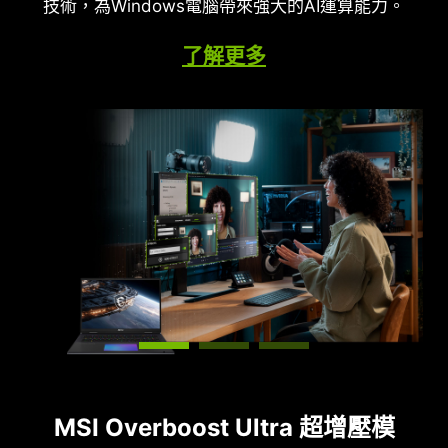
Tensor Cores 支援。GeForce RTX 上的 DLSS 是最
技術，為Windows電腦帶來強大的AI運算能力。
的神經渲染技術，讓你以前所未有的速度體驗電影級
佳的遊戲方式，並由雲端中的 NVIDIA AI 超級計算機
畫質。
不斷提升你的 PC 遊戲能力。
了解更多
MSI Overboost Ultra 超增壓模