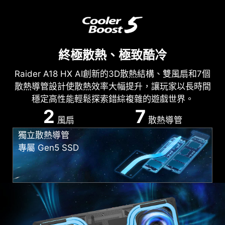
終極散熱、極致酷冷
Raider A18 HX AI創新的3D散熱結構、雙風扇和7個
散熱導管設計使散熱效率大幅提升，讓玩家以長時間
穩定高性能輕鬆探索錯綜複雜的遊戲世界。
2
7
風扇
散熱導管
獨立散熱導管
專屬 Gen5 SSD