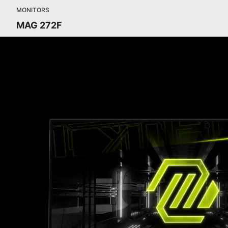
MONITORS
MAG 272F