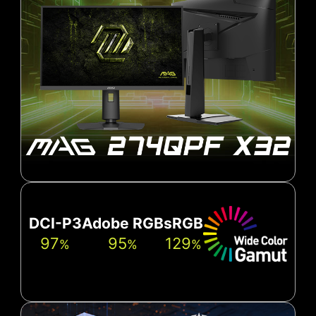
DCI-P3
Adobe RGB
sRGB
97
95
129
%
%
%