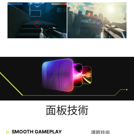
AI VISION OFF
AI VISION ON
面板技術
SMOOTH GAMEPLAY
護眼技術