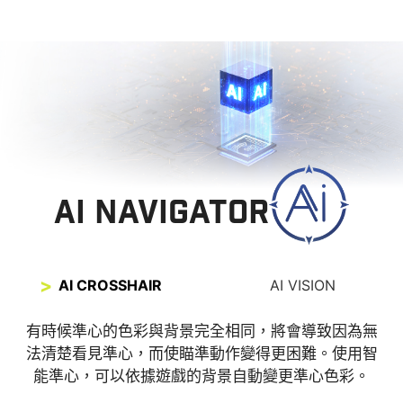
AI NAVIGATOR
AI CROSSHAIR
AI VISION
全新AI Vision技術不僅能揭示暗部細節，還能提升整
有時候準心的色彩與背景完全相同，將會導致因為無
法清楚看見準心，而使瞄準動作變得更困難。使用智
體亮度與色彩飽和度，為你的畫面帶來明亮生動的視
能準心，可以依據遊戲的背景自動變更準心色彩。
覺體驗。