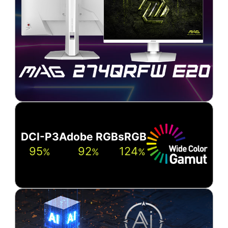
DCI-P3
Adobe RGB
sRGB
95
92
124
%
%
%