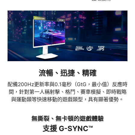
護眼設計
流暢、迅捷、精確
防閃爍、減藍光技術可減少閃爍並顯示較低藍光，從
配備200Hz更新率與0.1毫秒（GtG，最小值）反應時
而提供舒適的觀看體驗。
間，針對第一人稱射擊、格鬥、賽車模擬、即時戰略
與運動類等快速移動的遊戲類型，具有顯著優勢。
無撕裂、無卡頓的遊戲體驗
支援 G-SYNC™