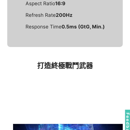
Aspect Ratio
16:9
Refresh Rate
200Hz
Response Time
0.5ms (GtG, Min.)
打造終極戰鬥武器
Feedbac