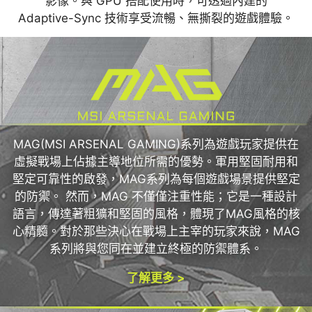
影像。與 GPU 搭配使用時，可透過內建的
Adaptive-Sync 技術享受流暢、無撕裂的遊戲體驗。
MAG(MSI ARSENAL GAMING)系列為遊戲玩家提供在
虛擬戰場上佔據主導地位所需的優勢。軍用堅固耐用和
堅定可靠性的啟發，MAG系列為每個遊戲場景提供堅定
的防禦。 然而，MAG 不僅僅注重性能；它是一種設計
語言，傳達著粗獷和堅固的風格，體現了MAG風格的核
心精髓。對於那些決心在戰場上主宰的玩家來說，MAG
系列將與您同在並建立終極的防禦體系。
了解更多 >