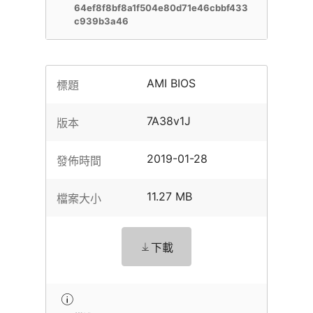
64ef8f8bf8a1f504e80d71e46cbbf433
c939b3a46
AMI BIOS
標題
7A38v1J
版本
2019-01-28
發佈時間
11.27 MB
檔案大小
下載