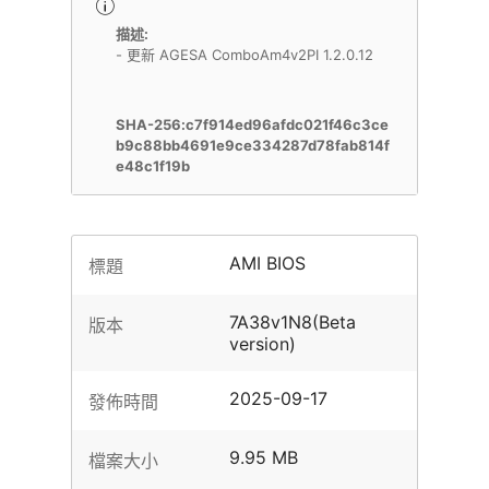
描述:
- 更新 AGESA ComboAm4v2PI 1.2.0.12
SHA-256:c7f914ed96afdc021f46c3ce
b9c88bb4691e9ce334287d78fab814f
e48c1f19b
AMI BIOS
標題
7A38v1N8(Beta
版本
version)
2025-09-17
發佈時間
9.95 MB
檔案大小