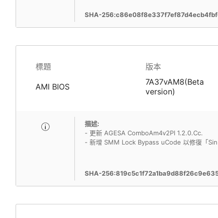
SHA-256:c86e08f8e337f7ef87d4ecb4fb
標題
版本
7A37vAM8(Beta
AMI BIOS
version)
描述:
- 更新 AGESA ComboAm4v2PI 1.2.0.Cc.
- 新增 SMM Lock Bypass uCode 以修復「
SHA-256:819c5c1f72a1ba9d88f26c9e6