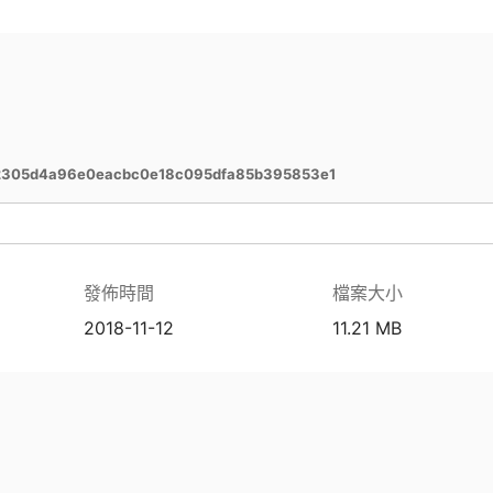
2305d4a96e0eacbc0e18c095dfa85b395853e1
發佈時間
檔案大小
2018-11-12
11.21 MB