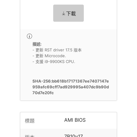
下載
描述:
- 更新 RST driver 17.5 版本
- 更新 Microcode.
- 支援 i9-9900KS CPU.
SHA-256:bb618b17171367ee7407147e
959afc69cff7ad929995a407dc9b90d
70d7e20fc
AMI BIOS
標題
7B10v17