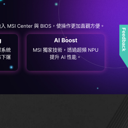
SI Center 與 BIOS，使操作更加直觀方便。
Feedback
g
AI Boost
保系統
MSI 獨家技術，透過超頻 NPU
態下運
提升 AI 性能。