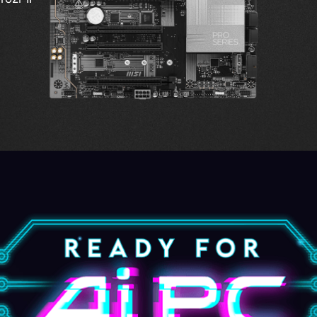
鋼鐵裝甲
 PCB
z厚度銅
EZ C