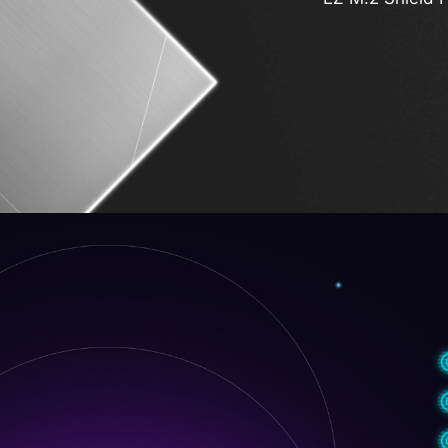
PCIe 
8 層伺服器等級
加入2o