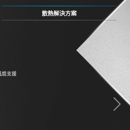
散熱解決方案
風扇支援
 Pin 電源連接埠
DDR5
e Clip II
ning Gen 5