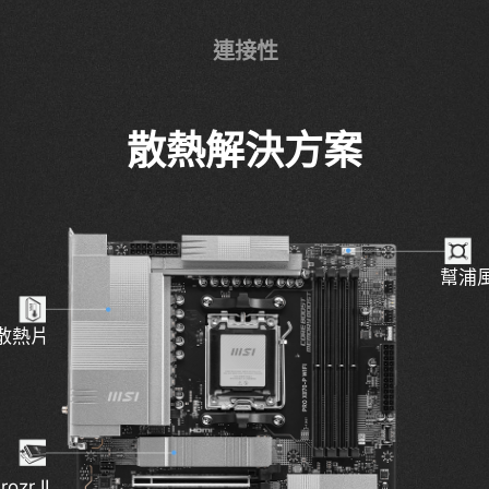
連接性
散熱解決方案
獨家技術
幫浦
2x 8
 PWM
ype-C
散熱片
支援 
解決方案
/ O上蓋
-Fi 7
EZ PCI
ozr II
Light