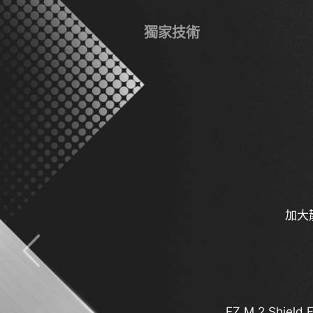
獨家技術
數位
USB 40Gbps T
加大
5G 網路
預裝 I 
最新 Wi
EZ M.2 Shield Fr