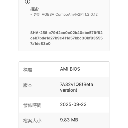
描述:
- 更新 AGESA ComboAm4v2PI 1.2.0.12
SHA-256:e7942cc0c02b40ebe579f82
ceb7bde1d27b9c411d57bbc30bf83555
7a1de83e0
AMI BIOS
標題
7A32v1Q8(Beta
版本
version)
2025-09-23
發佈時間
9.83 MB
檔案大小