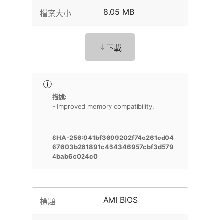
8.05 MB
檔案大小
下載
描述:
- Improved memory compatibility.
SHA-256:941bf3699202f74c261cd04
67603b261891c464346957cbf3d579
4bab6c024c0
AMI BIOS
標題