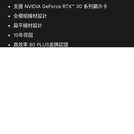
支援 NVIDIA GeForce RTX™ 30 系列顯示卡
全模組線材設計
扁平線材設計
10年保固
高效率 80 PLUS金牌認證
100%日系105° C電容
主動PFC設計
工業水準的保護機制，包含OVP,OCP,OPP,OTP,
SCP,UVP
DC-DC 模組的LLC半橋設計
規格
立即購買