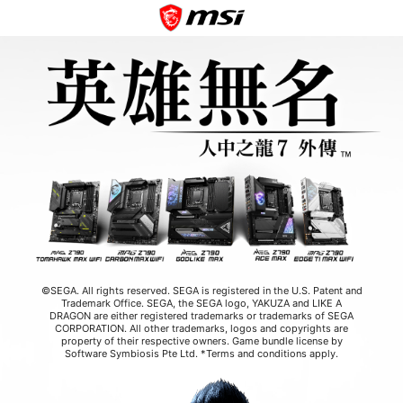
©SEGA. All rights reserved. SEGA is registered in the U.S. Patent and
Trademark Office. SEGA, the SEGA logo, YAKUZA and LIKE A
DRAGON are either registered trademarks or trademarks of SEGA
CORPORATION. All other trademarks, logos and copyrights are
property of their respective owners. Game bundle license by
Software Symbiosis Pte Ltd. *Terms and conditions apply.