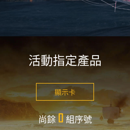
活動指定產品
顯示卡
0
尚餘
組序號