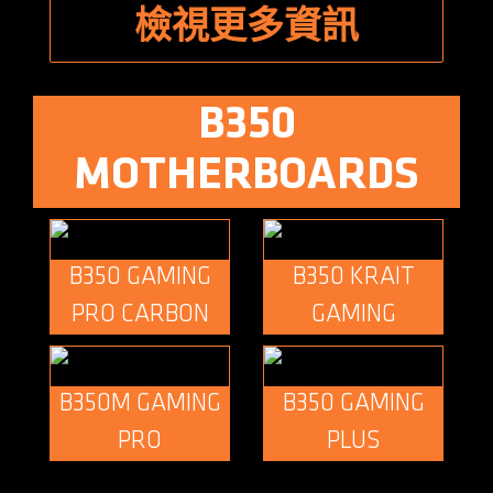
檢視更多資訊
B350
MOTHERBOARDS
B350 GAMING
B350 KRAIT
PRO CARBON
GAMING
B350M GAMING
B350 GAMING
PRO
PLUS