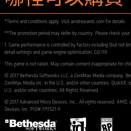
*Terms and conditions apply. Visit amdrewards.com for details.
**The promotion period may defer by country. Please check your lo
1. Game performance is controlled by factors including (but not l
detail settings and game engine optimization. GD-119
This game is not rated. May contain content inappropriate for chi
© 2017 Bethesda Softworks LLC, a ZeniMax Media company. Beth
ZeniMax Media Inc. in the U.S. and/or other countries. QUAKE, id
U.S. and/or other countries. All Rights Reserved.
© 2017 Advanced Micro Devices, Inc., All rights reserved. AMD,
Devices, Inc. PID# 1711521-F