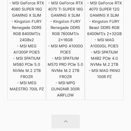
- MSI GeForce RTX
- MSI GeForce RTX
- MSI GeForce RTX
4080 SUPER 16G
4070 Ti SUPER 16G
4070 SUPER 12G
GAMING X SLIM
GAMING X SLIM
GAMING X SLIM
- Kingston FURY
- Kingston FURY
- Kingston FURY
Renegade DDR5
Renegade DDR5
Beast DDR5 RGB
RGB 8400MT/s
RGB 7600MT/s
6400MT/s 2x32GB
24GBx2
2x16GB
- MSI MAG
- MSI MEG
- MSI MPG A1000G
A1000GL PCIE5
Ai1300P PCIE5
PCIE5
- MSI SPATIUM
- MSI SPATIUM
- MSI SPATIUM
M482 PCIe 4.0
M580 PCIe 5.0
M570 PRO PCIe 5.0
NVMe M.2 2TB
NVMe M.2 2TB
NVMe M.2 2TB
- MSI MAG PANO
FROZR
FROZR
100R PZ
- MSI MEG
- MSI MPG
MAESTRO 700L PZ
GUNGNIR 300R
AIRFLOW