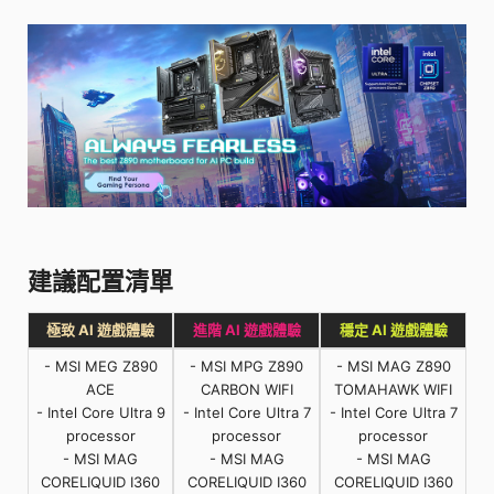
建議配置清單
極致 AI 遊戲體驗
進階 AI 遊戲體驗
穩定 AI 遊戲體驗
- MSI MEG Z890
- MSI MPG Z890
- MSI MAG Z890
ACE
CARBON WIFI
TOMAHAWK WIFI
- Intel Core Ultra 9
- Intel Core Ultra 7
- Intel Core Ultra 7
processor
processor
processor
- MSI MAG
- MSI MAG
- MSI MAG
CORELIQUID I360
CORELIQUID I360
CORELIQUID I360