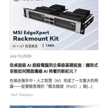
產品特色
AI × IoT 智慧應用
July 13,2026
從桌面級 AI 超級電腦到企業級基礎設施：機架式
安裝如何開啟邊緣 AI 佈署的新紀元？
在過去幾年中，人工智慧（AI）完成了一次重大的飛
躍——從實驗室裡的「概念驗證（PoC）」階[...]
AIoT Solutions