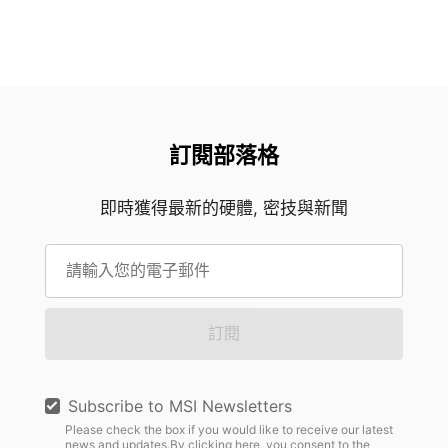
訂閱部落格
即時獲得最新的硬體, 密技與新聞
訂閱
Subscribe to MSI Newsletters
Please check the box if you would like to receive our latest
news and updates.By clicking here, you consent to the