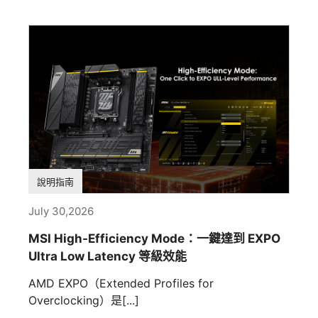
說明指南
July 30,2026
MSI High-Efficiency Mode：一鍵達到 EXPO
Ultra Low Latency 等級效能
AMD EXPO（Extended Profiles for
Overclocking）是[...]