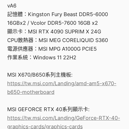
vA6
記憶體：Kingston Fury Beast DDR5-6000
16GBx2 / Vcolor DDR5-7600 16GB x2
顯示卡：MSI RTX 4090 SUPRIM X 24G
CPU散熱器：MSI MEG CORELIQUID S360
電源供應器：MSI MPG A1000G PCIE5
作業系統：Windows 11 22H2
MSI X670/B650系列主機板:
https://tw.msi.com/Landing/amd-am5-x670-
b650-motherboard
MSI GEFORCE RTX 40系列顯示卡:
https://tw.msi.com/Landing/GeForce-RTX-40-
graphics-cards/graphics-cards