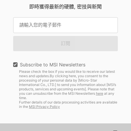
即時獲得最新的硬體, 密技與新聞
訂閱
Subscribe to MSI Newsletters
Please check the box if you would like to receive our latest
news and updates.By clicking here, you consent to the
processing of your personal data by [Micro-Star
International Co., LTD.] to send you information about [MSI’s
products, services and upcoming events]. Please note that
you can unsubscribe from the MSI Newsletters
here
at any
time.
Further details of our data processing activities are available
in the
MSI Privacy Policy