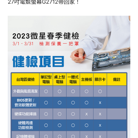
27吋電競螢幕G2712帶回家！