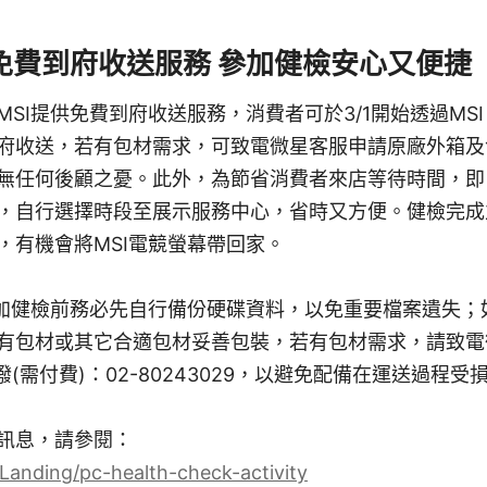
供免費到府收送服務 參加健檢安心又便捷
SI提供免費到府收送服務，消費者可於3/1開始透過MSI
府收送，若有包材需求，可致電微星客服申請原廠外箱及
無任何後顧之憂。此外，為節省消費者來店等待時間，即
，自行選擇時段至展示服務中心，省時又方便。健檢完成
，有機會將MSI電競螢幕帶回家。
參加健檢前務必先自行備份硬碟資料，以免重要檔案遺失；
包材或其它合適包材妥善包裝，若有包材需求，請致電微星客
撥(需付費)：02-80243029，以避免配備在運送過程受
訊息，請參閱：
/Landing/pc-health-check-activity