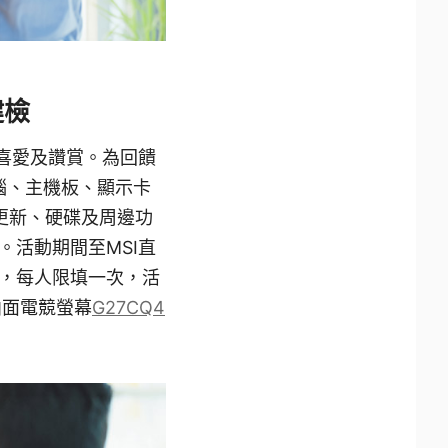
健檢
喜愛及讚賞。為回饋
腦、主機板、顯示卡
更新、硬碟及周邊功
活動期間至MSI直
，每人限填一次，活
曲面電競螢幕
G27CQ4