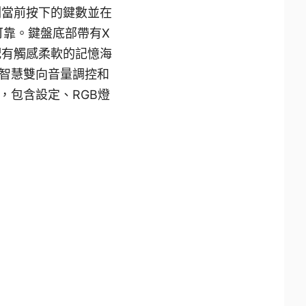
動檢測當前按下的鍵數並在
可靠。鍵盤底部帶有X
盤配有觸感柔軟的記憶海
智慧雙向音量調控和
，包含設定、RGB燈