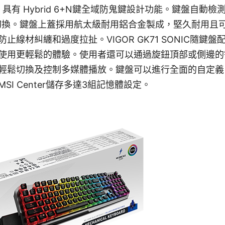
SONIC 具有 Hybrid 6+N鍵全域防鬼鍵設計功能。鍵盤自
切換。鍵盤上蓋採用航太級耐用鋁合金製成，堅久耐用且
止線材糾纏和過度拉扯。VIGOR GK71 SONIC隨鍵
使用更輕鬆的體驗。使用者還可以通過旋鈕頂部或側邊的
輕鬆切換及控制多媒體播放。鍵盤可以進行全面的自定義
I Center儲存多達3組記憶體設定。