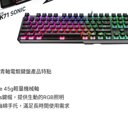
ONIC青軸電競鍵盤產品特點
Blue 45g輕量機械軸
rCaps鍵帽，提供生動的RGB照明
憶海綿手托，滿足長時間使用需求