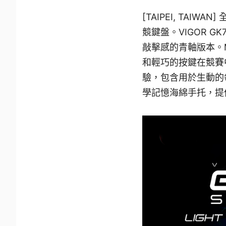
[TAIPEI, TAI
競鍵盤。VIGOR 
敲擊感的青軸版本。M
和輕巧的按鍵在競賽中
驗，包含用於生動的每
學記憶海綿手托，提