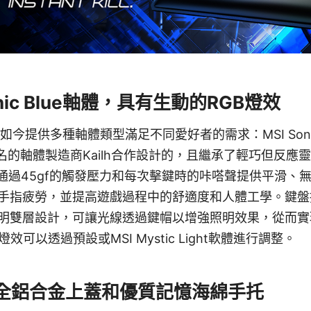
onic Blue軸體，具有生動的RGB燈效
NIC如今提供多種軸體類型滿足不同愛好者的需求：MSI Sonic Bl
名的軸體製造商Kailh合作設計的，且繼承了輕巧但反應靈
軸體旨在通過45gf的觸發壓力和每次擊鍵時的咔嗒聲提供平滑
指疲勞，並提高遊戲過程中的舒適度和人體工學。鍵盤採用MS
明雙層設計，可讓光線透過鍵帽以增強照明效果，從而實
效可以透過預設或MSI Mystic Light軟體進行調整。
全鋁合金上蓋和優質記憶海綿手托