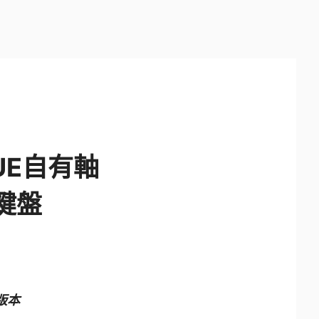
LUE自有軸
競鍵盤
版本