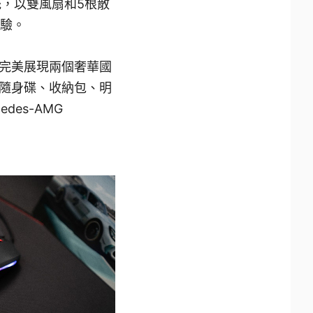
熱系統，以雙風扇和5根散
體驗。
件組合，完美展現兩個奢華國
B隨身碟、收納包、明
es-AMG
。