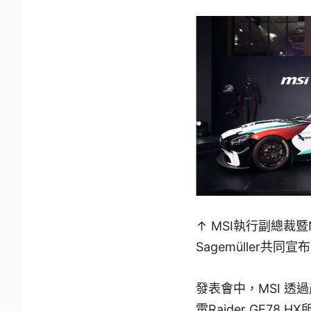
↑ MSI執行副總裁暨N
Sagemüller共
發表會中，MSI 
電Raider GE78