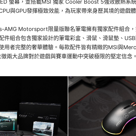
ED 螢幕，並搭載MSI 獨家 Cooler Boost 5強效散
CPU與GPU發揮極致效能，為玩家帶來身歷其境的遊戲
ercedes-AMG Motorsport限量版聯名筆電擁有獨家配
配件組合包含獨家設計的筆電彩盒、滑鼠、滑鼠墊、US
用者完整的奢華體驗。每款配件皆有精緻的MSI與Merced
標誌，象徵兩大品牌對於遊戲與賽車運動中突破極限的堅定信念