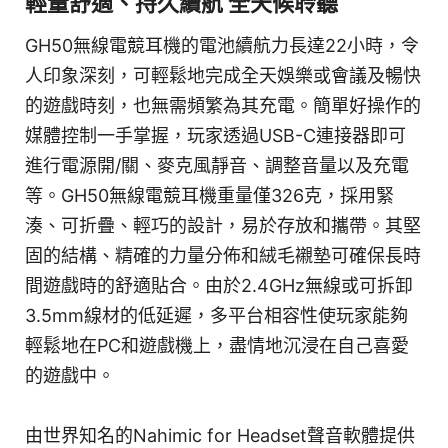
輕量舒適、持久續航 全天候聆聽
GH50無線電競耳機的電池續航力長達22小時，令
人印象深刻，可輕鬆地完成全天娛樂或會議及暢快
的遊戲時刻，也無需頻繁為其充電。簡單好操作的
媒體控制一手掌握，玩家透過USB-C連接器即可
進行電源開/關、麥克風靜音、調整音量以及充電
等。GH50無線電競耳機重量僅326克，採用緊
湊、可折疊、輕巧的設計，易於存放和攜帶。其堅
固的結構、精確的力量分佈和絨毛襯墊可確保長時
間遊戲時的舒適貼合。由於2.4GHz無線或可拆卸
3.5mm線材的低延遲，多平台相容性使玩家能夠
輕鬆地在PC和遊戲機上，盡情地沉浸在自己喜愛
的遊戲中。
由世界知名的Nahimic for Headset聲音軟體提供