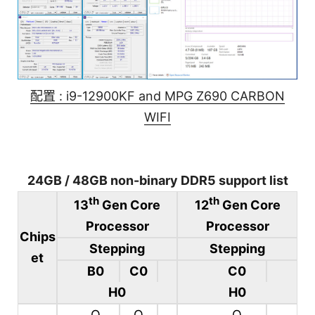
配置 : i9-12900KF and MPG Z690 CARBON
WIFI
24GB / 48GB non-binary DDR5 support list
th
th
13
Gen Core
12
Gen Core
Processor
Processor
Chips
Stepping
Stepping
et
B0
C0
C0
H0
H0
O
O
O