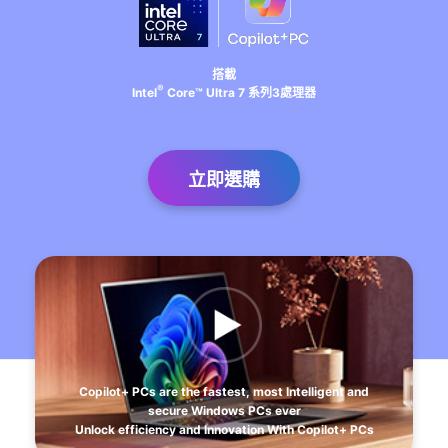
搭載
®
Intel
Core™ Ultra 7 系列3處理器
立即選購
Copilot+ PCs are the fastest, most Intelligent and
secure Windows PCs ever
Unlock efficiency and Innovation With Copilot+ PCs