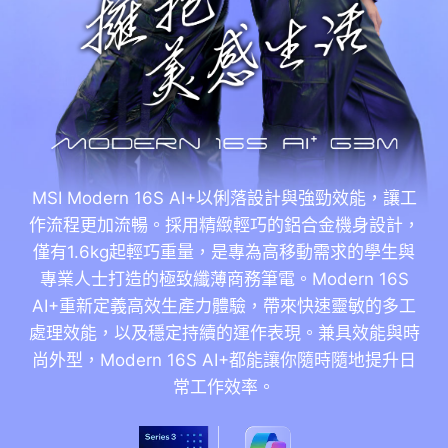
MSI Modern 16S AI+以俐落設計與強勁效能，讓工
作流程更加流暢。採用精緻輕巧的鋁合金機身設計，
僅有1.6kg起輕巧重量，是專為高移動需求的學生與
專業人士打造的極致纖薄商務筆電。Modern 16S
AI+重新定義高效生產力體驗，帶來快速靈敏的多工
處理效能，以及穩定持續的運作表現。兼具效能與時
尚外型，Modern 16S AI+都能讓你隨時隨地提升日
常工作效率。